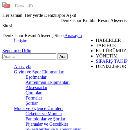
Türkçe - TRY
Her zaman, Her yerde Denizlispor Aşkı!
Denizlispor Kulübü Resmi Alışveriş
Sitesi
Denizlispor Resmi Alışveriş Sitesi
Anasayfa
HABERLER
İletişim
TARİHÇE
Sepetim
0
Ürün
KULÜBÜMÜZ
YÖNETİM
SİPARİŞ TAKİP
DENİZLİSPOR
Anasayfa
Giyim ve Spor Ekipmanları
Eşofmanlar
Antrenman Ekipmanları
Aksesuarlar
Çoraplar
Formalar
Şortlar
Moda ve Eğlence Ürünleri
Ceketler ve Montlar
Pantolonlar ve Şortlar
Pijamalar ve Gecelikler
Sweatshirtler ve Kapüşonlular