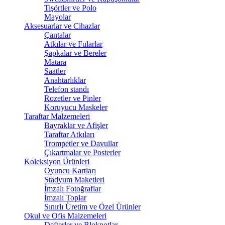
Tişörtler ve Polo
Mayolar
Aksesuarlar ve Cihazlar
Çantalar
Atkılar ve Fularlar
Şapkalar ve Bereler
Matara
Saatler
Anahtarlıklar
Telefon standı
Rozetler ve Pinler
Koruyucu Maskeler
Taraftar Malzemeleri
Bayraklar ve Afişler
Taraftar Atkıları
Trompetler ve Davullar
Çıkartmalar ve Posterler
Koleksiyon Ürünleri
Oyuncu Kartları
Stadyum Maketleri
İmzalı Fotoğraflar
İmzalı Toplar
Sınırlı Üretim ve Özel Ürünler
Okul ve Ofis Malzemeleri
Defterler ve Bloknotlar