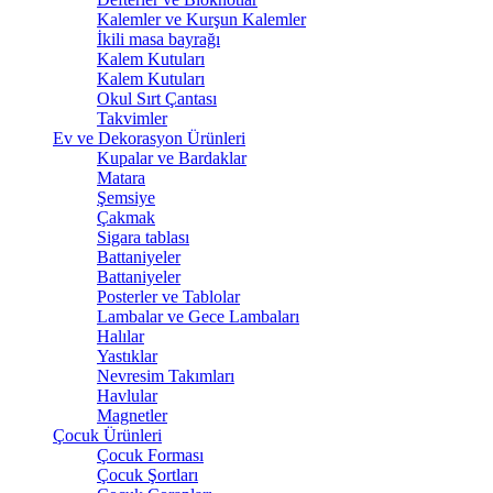
Kalemler ve Kurşun Kalemler
İkili masa bayrağı
Kalem Kutuları
Kalem Kutuları
Okul Sırt Çantası
Takvimler
Ev ve Dekorasyon Ürünleri
Kupalar ve Bardaklar
Matara
Şemsiye
Çakmak
Sigara tablası
Battaniyeler
Battaniyeler
Posterler ve Tablolar
Lambalar ve Gece Lambaları
Halılar
Yastıklar
Nevresim Takımları
Havlular
Magnetler
Çocuk Ürünleri
Çocuk Forması
Çocuk Şortları