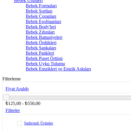
Bebek Ürünleri
Bebek Formaları
Bebek Şortları
Bebek Çorapları
Bebek Eşofmanları
Bebek Body'leri
Bebek Zıbınları
Bebek Battaniyeleri
Bebek Önlükleri
Bebek Şapkaları
Bebek Patikleri
Bebek Puset Örtüsü
Bebek Uyku Tulumu
Bebek Emzikleri ve Emzik Askıları
Filtreleme
Fiyat Aralığı
₺125,00 - ₺550,00
Filtreler
İndirimli Ürünler