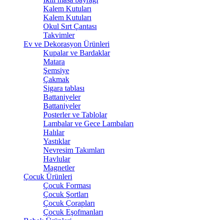
Kalem Kutuları
Kalem Kutuları
Okul Sırt Çantası
Takvimler
Ev ve Dekorasyon Ürünleri
Kupalar ve Bardaklar
Matara
Şemsiye
Çakmak
Sigara tablası
Battaniyeler
Battaniyeler
Posterler ve Tablolar
Lambalar ve Gece Lambaları
Halılar
Yastıklar
Nevresim Takımları
Havlular
Magnetler
Çocuk Ürünleri
Çocuk Forması
Çocuk Şortları
Çocuk Çorapları
Çocuk Eşofmanları