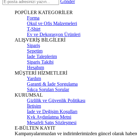
Gönder
POPÜLER KATEGORİLER
Forma
Okul ve Ofis Malzemeleri
T-Shirt
Ev ve Dekorasyon Ürünleri
ALIŞVERİŞ BİLGİLERİ
Sipariş
Sepetim
İade Taleplerim
Sipariş Takibi
Hesabım
MÜŞTERİ HİZMETLERİ
Yardım
Garanti & İade Sorgulama
Sıkça Sorulan Sorular
KURUMSAL
Gizlilik ve Güvenlik Politikası
İletişim
İade ve Değişim Koşulları
Kvk Aydınlatma Metni
Mesafeli Satış Sözleşmesi
E-BÜLTEN KAYIT
Kampanyalarımızdan ve indirimlerimizden güncel olarak haberd