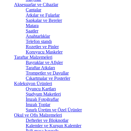
Aksesuarlar ve Cihazlar
Çantalar
Atkılar ve Fularlar
Şapkalar ve Bereler
Matara
Saatler
Anahtarlıklar
Telefon standı
Rozetler ve Pinler
Koruyucu Maskeler
Taraftar Malzemeleri
Bayraklar ve Afişler
Taraftar Atkıları
Trompetler ve Davullar
Çıkartmalar ve Posterler
Koleksiyon Ürünleri
Oyuncu Kartları
Stadyum Maketleri
İmzalı Fotoğraflar
İmzalı Toplar
Sınırlı Üretim ve Özel Ürünler
Okul ve Ofis Malzemeleri
Defterler ve Bloknotlar
Kalemler ve Kurşun Kalemler
İkili masa bayrağı