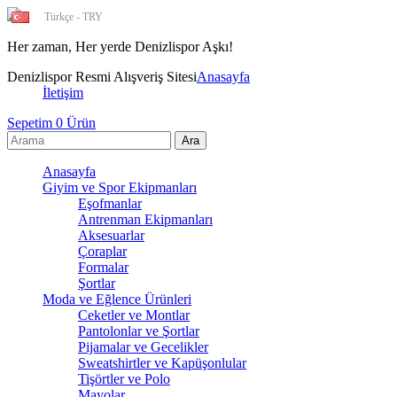
Türkçe - TRY
Her zaman, Her yerde Deniz
Denizlispor Resmi Alışveriş Sitesi
Anasayfa
İletişim
Sepetim
0
Ürün
Anasayfa
Giyim ve Spor Ekipmanları
Eşofmanlar
Antrenman Ekipmanları
Aksesuarlar
Çoraplar
Formalar
Şortlar
Moda ve Eğlence Ürünleri
Ceketler ve Montlar
Pantolonlar ve Şortlar
Pijamalar ve Gecelikler
Sweatshirtler ve Kapüşonlular
Tişörtler ve Polo
Mayolar