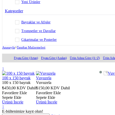
Yeni Ürünler
Kategoriler
Bayraklar ve Afişler
Trompetler ve Davullar
Çıkartmalar ve Posterler
Anasayfa
>
Taraftar Malzemeleri
Fiyata Göre (Artan)
Fiyata Göre (Azalan)
Ürün Adına Göre (A>Z)
Ürün Adı
1
100 x 150 bayrak
Vuvuzela
100 x 150 bayrak
Vuvuzela
₺450,00
KDV Dahil
₺150,00
KDV Dahil
Favorilere Ekle
Favorilere Ekle
Sepete Ekle
Sepete Ekle
Ürünü İncele
Ürünü İncele
1
E-bültenimize kayıt olun!