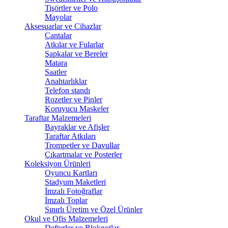
Tişörtler ve Polo
Mayolar
Aksesuarlar ve Cihazlar
Çantalar
Atkılar ve Fularlar
Şapkalar ve Bereler
Matara
Saatler
Anahtarlıklar
Telefon standı
Rozetler ve Pinler
Koruyucu Maskeler
Taraftar Malzemeleri
Bayraklar ve Afişler
Taraftar Atkıları
Trompetler ve Davullar
Çıkartmalar ve Posterler
Koleksiyon Ürünleri
Oyuncu Kartları
Stadyum Maketleri
İmzalı Fotoğraflar
İmzalı Toplar
Sınırlı Üretim ve Özel Ürünler
Okul ve Ofis Malzemeleri
Defterler ve Bloknotlar