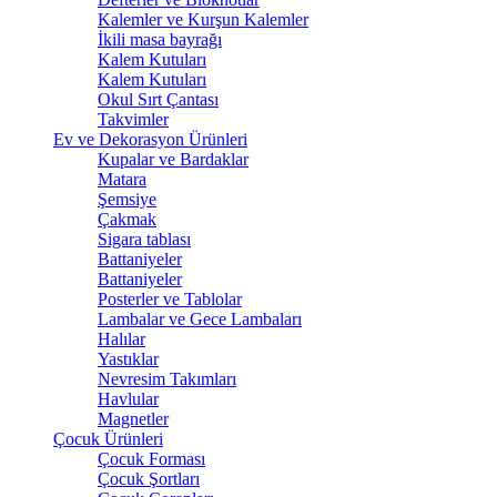
Kalemler ve Kurşun Kalemler
İkili masa bayrağı
Kalem Kutuları
Kalem Kutuları
Okul Sırt Çantası
Takvimler
Ev ve Dekorasyon Ürünleri
Kupalar ve Bardaklar
Matara
Şemsiye
Çakmak
Sigara tablası
Battaniyeler
Battaniyeler
Posterler ve Tablolar
Lambalar ve Gece Lambaları
Halılar
Yastıklar
Nevresim Takımları
Havlular
Magnetler
Çocuk Ürünleri
Çocuk Forması
Çocuk Şortları