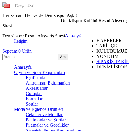
Türkçe - TRY
Her zaman, Her yerde Denizlispor Aşkı!
Denizlispor Kulübü Resmi Alışveriş
Sitesi
Denizlispor Resmi Alışveriş Sitesi
Anasayfa
HABERLER
İletişim
TARİHÇE
Sepetim
0
Ürün
KULÜBÜMÜZ
YÖNETİM
SİPARİŞ TAKİP
DENİZLİSPOR
Anasayfa
Giyim ve Spor Ekipmanları
Eşofmanlar
Antrenman Ekipmanları
Aksesuarlar
Çoraplar
Formalar
Şortlar
Moda ve Eğlence Ürünleri
Ceketler ve Montlar
Pantolonlar ve Şortlar
Pijamalar ve Gecelikler
Sweatshirtler ve Kapüşonlular