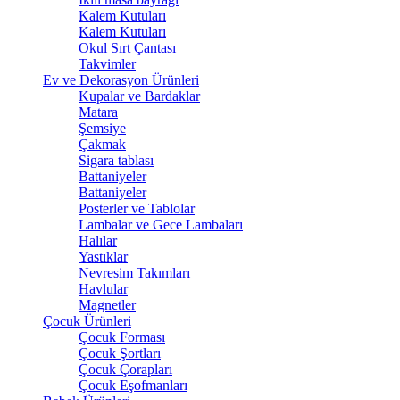
Kalem Kutuları
Kalem Kutuları
Okul Sırt Çantası
Takvimler
Ev ve Dekorasyon Ürünleri
Kupalar ve Bardaklar
Matara
Şemsiye
Çakmak
Sigara tablası
Battaniyeler
Battaniyeler
Posterler ve Tablolar
Lambalar ve Gece Lambaları
Halılar
Yastıklar
Nevresim Takımları
Havlular
Magnetler
Çocuk Ürünleri
Çocuk Forması
Çocuk Şortları
Çocuk Çorapları
Çocuk Eşofmanları