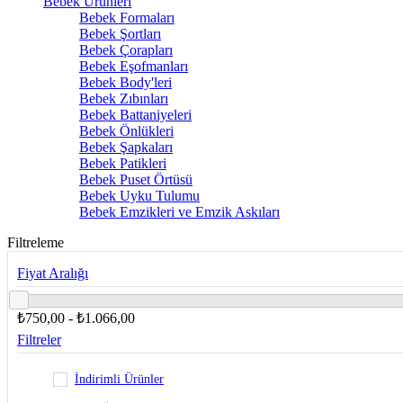
Bebek Ürünleri
Bebek Formaları
Bebek Şortları
Bebek Çorapları
Bebek Eşofmanları
Bebek Body'leri
Bebek Zıbınları
Bebek Battaniyeleri
Bebek Önlükleri
Bebek Şapkaları
Bebek Patikleri
Bebek Puset Örtüsü
Bebek Uyku Tulumu
Bebek Emzikleri ve Emzik Askıları
Filtreleme
Fiyat Aralığı
₺750,00 - ₺1.066,00
Filtreler
İndirimli Ürünler