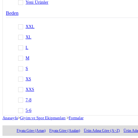
Yeni Ürünler
Beden
XXL
XL
L
M
S
XS
XXS
7-8
5-6
Anasayfa
>
Giyim ve Spor Ekipmanları
>
Formalar
3-4
Fiyata Göre (Artan)
Fiyata Göre (Azalan)
Ürün Adına Göre (A>Z)
Ürün Adı