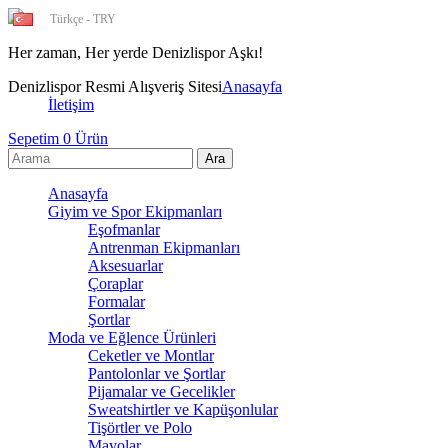
Türkçe - TRY
Her zaman, Her yerde Deniz
Denizlispor Resmi Alışveriş Sitesi
Anasayfa
İletişim
Sepetim
0
Ürün
Anasayfa
Giyim ve Spor Ekipmanları
Eşofmanlar
Antrenman Ekipmanları
Aksesuarlar
Çoraplar
Formalar
Şortlar
Moda ve Eğlence Ürünleri
Ceketler ve Montlar
Pantolonlar ve Şortlar
Pijamalar ve Gecelikler
Sweatshirtler ve Kapüşonlular
Tişörtler ve Polo
Mayolar