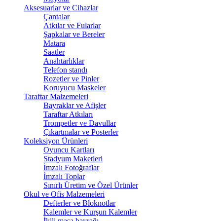
Aksesuarlar ve Cihazlar
Çantalar
Atkılar ve Fularlar
Şapkalar ve Bereler
Matara
Saatler
Anahtarlıklar
Telefon standı
Rozetler ve Pinler
Koruyucu Maskeler
Taraftar Malzemeleri
Bayraklar ve Afişler
Taraftar Atkıları
Trompetler ve Davullar
Çıkartmalar ve Posterler
Koleksiyon Ürünleri
Oyuncu Kartları
Stadyum Maketleri
İmzalı Fotoğraflar
İmzalı Toplar
Sınırlı Üretim ve Özel Ürünler
Okul ve Ofis Malzemeleri
Defterler ve Bloknotlar
Kalemler ve Kurşun Kalemler
İkili masa bayrağı