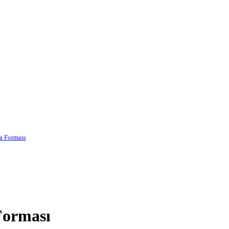
ha Forması
 Forması