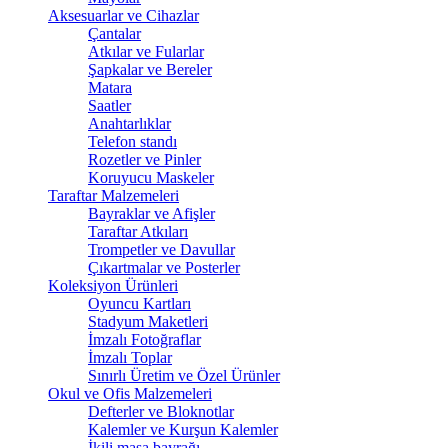
Aksesuarlar ve Cihazlar
Çantalar
Atkılar ve Fularlar
Şapkalar ve Bereler
Matara
Saatler
Anahtarlıklar
Telefon standı
Rozetler ve Pinler
Koruyucu Maskeler
Taraftar Malzemeleri
Bayraklar ve Afişler
Taraftar Atkıları
Trompetler ve Davullar
Çıkartmalar ve Posterler
Koleksiyon Ürünleri
Oyuncu Kartları
Stadyum Maketleri
İmzalı Fotoğraflar
İmzalı Toplar
Sınırlı Üretim ve Özel Ürünler
Okul ve Ofis Malzemeleri
Defterler ve Bloknotlar
Kalemler ve Kurşun Kalemler
İkili masa bayrağı