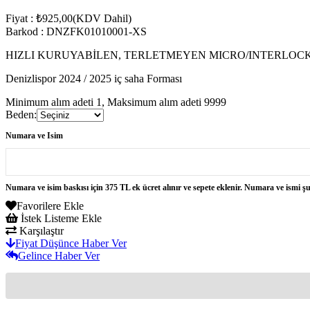
Fiyat
:
₺925,00
(KDV Dahil)
Barkod
:
DNZFK01010001-XS
HIZLI KURUYABİLEN, TERLETMEYEN MICRO/INTERLOCK
Denizlispor 2024 / 2025 iç saha Forması
Minimum alım adeti 1, Maksimum alım adeti 9999
Beden
:
Numara ve Isim
Numara ve isim baskısı için 375 TL ek ücret alınır ve sepete eklenir. Numara ve ismi şu 
Favorilere Ekle
İstek Listeme Ekle
Karşılaştır
Fiyat Düşünce Haber Ver
Gelince Haber Ver