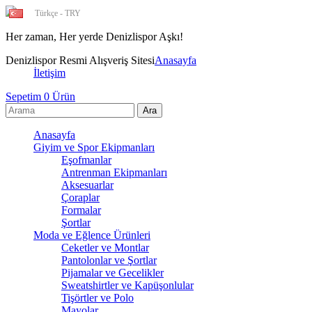
Türkçe - TRY
Her zaman, Her yerde Deniz
Denizlispor Resmi Alışveriş Sitesi
Anasayfa
İletişim
Sepetim
0
Ürün
Anasayfa
Giyim ve Spor Ekipmanları
Eşofmanlar
Antrenman Ekipmanları
Aksesuarlar
Çoraplar
Formalar
Şortlar
Moda ve Eğlence Ürünleri
Ceketler ve Montlar
Pantolonlar ve Şortlar
Pijamalar ve Gecelikler
Sweatshirtler ve Kapüşonlular
Tişörtler ve Polo
Mayolar