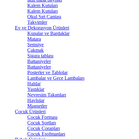
Kalem Kutuları
Kalem Kutuları
Okul Sırt Çantası
Takvimler
Ev ve Dekorasyon Ürünleri
Kupalar ve Bardaklar
Matara
Şemsiye
Çakmak
Sigara tablası
Battaniyeler
Battaniyeler
Posterler ve Tablolar
Lambalar ve Gece Lambaları
Halılar
Yastıklar
Nevresim Takımları
Havlular
Magnetler
Çocuk Ürünleri
Çocuk Forması
Çocuk Şortları
Çocuk Çorapları
Çocuk Eşofmanları