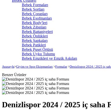
Bebek Ürünleri
Bebek Formaları
Bebek Şortları
Bebek Çorapları
Bebek Eşofmanları
Bebek Body'leri
Bebek Zıbınları
Bebek Battaniyeleri
Bebek Önlükleri
Bebek Şapkaları
Bebek Patikleri
Bebek Puset Örtüsü
Bebek Uyku Tulumu
Bebek Emzikleri ve Emzik Askıları
Anasayfa
>
Giyim ve Spor Ekipmanları
>
Formalar
>
Denizlispor 2024 / 2025 iç sa
Benzer Ürünler
Denizlispor 2024 / 2025 iç saha