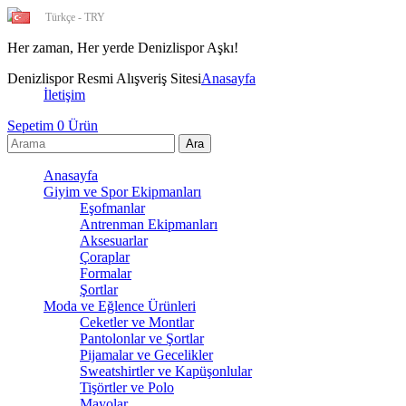
Türkçe - TRY
Her zaman, Her yerde Deniz
Denizlispor Resmi Alışveriş Sitesi
Anasayfa
İletişim
Sepetim
0
Ürün
Anasayfa
Giyim ve Spor Ekipmanları
Eşofmanlar
Antrenman Ekipmanları
Aksesuarlar
Çoraplar
Formalar
Şortlar
Moda ve Eğlence Ürünleri
Ceketler ve Montlar
Pantolonlar ve Şortlar
Pijamalar ve Gecelikler
Sweatshirtler ve Kapüşonlular
Tişörtler ve Polo
Mayolar