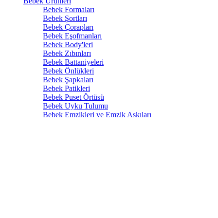
Bebek Ürünleri
Bebek Formaları
Bebek Şortları
Bebek Çorapları
Bebek Eşofmanları
Bebek Body'leri
Bebek Zıbınları
Bebek Battaniyeleri
Bebek Önlükleri
Bebek Şapkaları
Bebek Patikleri
Bebek Puset Örtüsü
Bebek Uyku Tulumu
Bebek Emzikleri ve Emzik Askıları