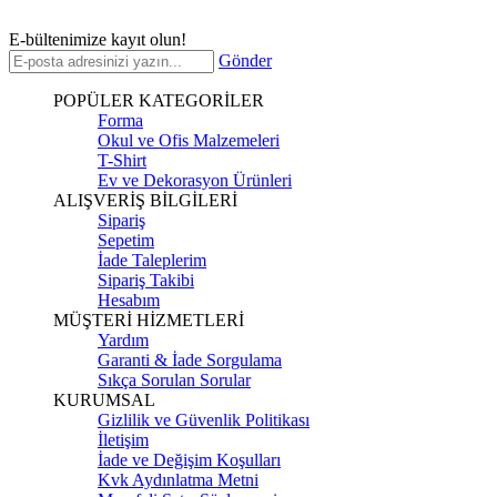
E-bültenimize kayıt olun!
Gönder
POPÜLER KATEGORİLER
Forma
Okul ve Ofis Malzemeleri
T-Shirt
Ev ve Dekorasyon Ürünleri
ALIŞVERİŞ BİLGİLERİ
Sipariş
Sepetim
İade Taleplerim
Sipariş Takibi
Hesabım
MÜŞTERİ HİZMETLERİ
Yardım
Garanti & İade Sorgulama
Sıkça Sorulan Sorular
KURUMSAL
Gizlilik ve Güvenlik Politikası
İletişim
İade ve Değişim Koşulları
Kvk Aydınlatma Metni