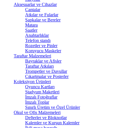
Aksesuarlar ve Cihazlar
Çantalar
Atkılar ve Fularlar
Şapkalar ve Bereler
Matara
Saatler
Anahtarlıklar
Telefon standı
Rozetler ve Pinler
Koruyucu Maskeler
Taraftar Malzemeleri
Bayraklar ve Afişler
Taraftar Atkıları
Trompetler ve Davullar
Çıkartmalar ve Posterler
Koleksiyon Ürünleri
Oyuncu Kartları
Stadyum Maketleri
İmzalı Fotoğraflar
İmzalı Toplar
Sınırlı Üretim ve Özel Ürünler
Okul ve Ofis Malzemeleri
Defterler ve Bloknotlar
Kalemler ve Kurşun Kalemler
İkili masa bayrağı