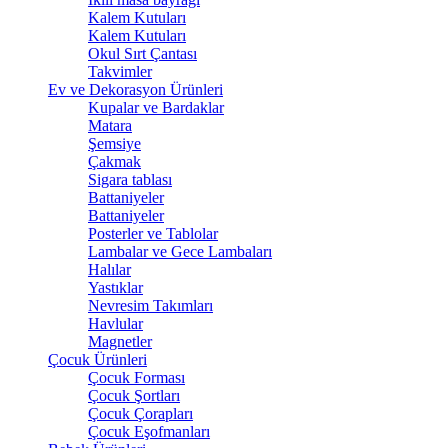
Kalem Kutuları
Kalem Kutuları
Okul Sırt Çantası
Takvimler
Ev ve Dekorasyon Ürünleri
Kupalar ve Bardaklar
Matara
Şemsiye
Çakmak
Sigara tablası
Battaniyeler
Battaniyeler
Posterler ve Tablolar
Lambalar ve Gece Lambaları
Halılar
Yastıklar
Nevresim Takımları
Havlular
Magnetler
Çocuk Ürünleri
Çocuk Forması
Çocuk Şortları
Çocuk Çorapları
Çocuk Eşofmanları