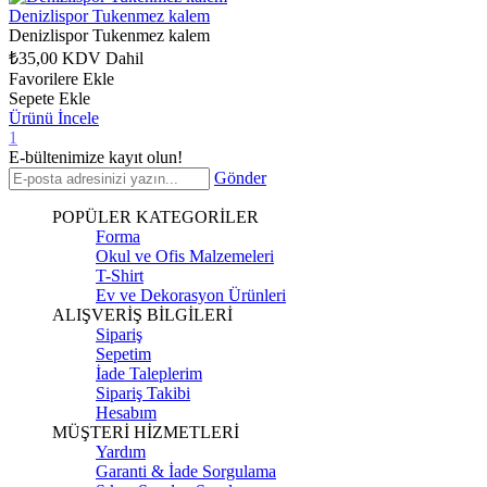
Denizlispor Tukenmez kalem
Denizlispor Tukenmez kalem
₺35,00
KDV Dahil
Favorilere Ekle
Sepete Ekle
Ürünü İncele
1
E-bültenimize kayıt olun!
Gönder
POPÜLER KATEGORİLER
Forma
Okul ve Ofis Malzemeleri
T-Shirt
Ev ve Dekorasyon Ürünleri
ALIŞVERİŞ BİLGİLERİ
Sipariş
Sepetim
İade Taleplerim
Sipariş Takibi
Hesabım
MÜŞTERİ HİZMETLERİ
Yardım
Garanti & İade Sorgulama