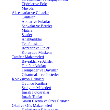
Tişörtler ve Polo
Mayolar
Aksesuarlar ve Cihazlar
Çantalar
Atkılar ve Fularlar
Şapkalar ve Bereler
Matara
Saatler
Anahtarlıklar
Telefon standı
Rozetler ve Pinler
Koruyucu Maskeler
Taraftar Malzemeleri
Bayraklar ve Afişler
Taraftar Atkıları
Trompetler ve Davullar
Çıkartmalar ve Posterler
Koleksiyon Ürünleri
Oyuncu Kartları
Stadyum Maketleri
İmzalı Fotoğraflar
İmzalı Toplar
Sınırlı Üretim ve Özel Ürünler
Okul ve Ofis Malzemeleri
Defterler ve Bloknotlar