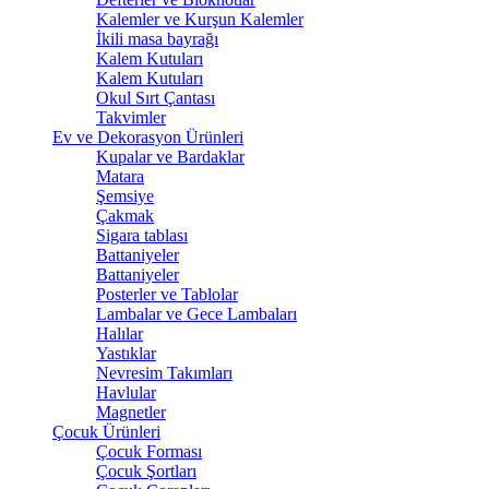
Kalemler ve Kurşun Kalemler
İkili masa bayrağı
Kalem Kutuları
Kalem Kutuları
Okul Sırt Çantası
Takvimler
Ev ve Dekorasyon Ürünleri
Kupalar ve Bardaklar
Matara
Şemsiye
Çakmak
Sigara tablası
Battaniyeler
Battaniyeler
Posterler ve Tablolar
Lambalar ve Gece Lambaları
Halılar
Yastıklar
Nevresim Takımları
Havlular
Magnetler
Çocuk Ürünleri
Çocuk Forması
Çocuk Şortları