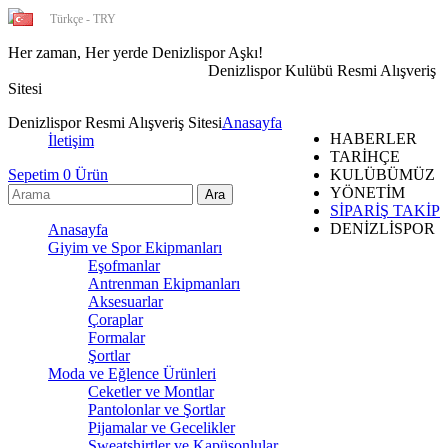
Türkçe - TRY
Her zaman, Her yerde Denizlispor Aşkı!
Denizlispor Kulübü Resmi Alışveriş
Sitesi
Denizlispor Resmi Alışveriş Sitesi
Anasayfa
HABERLER
İletişim
TARİHÇE
Sepetim
0
Ürün
KULÜBÜMÜZ
YÖNETİM
SİPARİŞ TAKİP
DENİZLİSPOR
Anasayfa
Giyim ve Spor Ekipmanları
Eşofmanlar
Antrenman Ekipmanları
Aksesuarlar
Çoraplar
Formalar
Şortlar
Moda ve Eğlence Ürünleri
Ceketler ve Montlar
Pantolonlar ve Şortlar
Pijamalar ve Gecelikler
Sweatshirtler ve Kapüşonlular