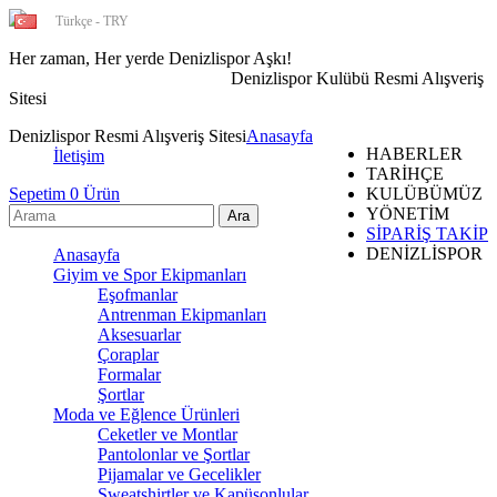
Türkçe - TRY
Her zaman, Her yerde Denizlispor Aşkı!
Denizlispor Kulübü Resmi Alışveriş
Sitesi
Denizlispor Resmi Alışveriş Sitesi
Anasayfa
HABERLER
İletişim
TARİHÇE
Sepetim
0
Ürün
KULÜBÜMÜZ
YÖNETİM
SİPARİŞ TAKİP
DENİZLİSPOR
Anasayfa
Giyim ve Spor Ekipmanları
Eşofmanlar
Antrenman Ekipmanları
Aksesuarlar
Çoraplar
Formalar
Şortlar
Moda ve Eğlence Ürünleri
Ceketler ve Montlar
Pantolonlar ve Şortlar
Pijamalar ve Gecelikler
Sweatshirtler ve Kapüşonlular