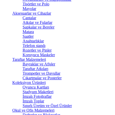
Tişörtler ve Polo
Mayolar
Aksesuarlar ve Cihazlar
Çantalar
Atkılar ve Fularlar
Şapkalar ve Bereler
Matara
Saatler
Anahtarlıklar
Telefon standı
Rozetler ve Pinler
Koruyucu Maskeler
Taraftar Malzemeleri
Bayraklar ve Afişler
Taraftar Atkıları
Trompetler ve Davullar
Çıkartmalar ve Posterler
Koleksiyon Ürünleri
Oyuncu Kartları
Stadyum Maketleri
İmzalı Fotoğraflar
İmzalı Toplar
Sınırlı Üretim ve Özel Ürünler
Okul ve Ofis Malzemeleri
Defterler ve Bloknotlar