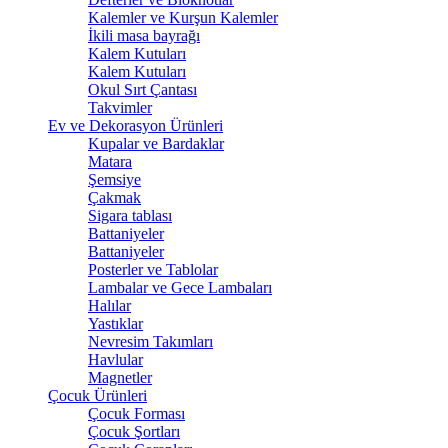
Kalemler ve Kurşun Kalemler
İkili masa bayrağı
Kalem Kutuları
Kalem Kutuları
Okul Sırt Çantası
Takvimler
Ev ve Dekorasyon Ürünleri
Kupalar ve Bardaklar
Matara
Şemsiye
Çakmak
Sigara tablası
Battaniyeler
Battaniyeler
Posterler ve Tablolar
Lambalar ve Gece Lambaları
Halılar
Yastıklar
Nevresim Takımları
Havlular
Magnetler
Çocuk Ürünleri
Çocuk Forması
Çocuk Şortları