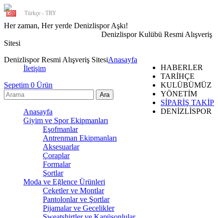
Türkçe - TRY
Her zaman, Her yerde Denizlispor Aşkı!
Denizlispor Kulübü Resmi Alışveriş
Sitesi
Denizlispor Resmi Alışveriş Sitesi
Anasayfa
HABERLER
İletişim
TARİHÇE
Sepetim
0
Ürün
KULÜBÜMÜZ
YÖNETİM
SİPARİŞ TAKİP
DENİZLİSPOR
Anasayfa
Giyim ve Spor Ekipmanları
Eşofmanlar
Antrenman Ekipmanları
Aksesuarlar
Çoraplar
Formalar
Şortlar
Moda ve Eğlence Ürünleri
Ceketler ve Montlar
Pantolonlar ve Şortlar
Pijamalar ve Gecelikler
Sweatshirtler ve Kapüşonlular