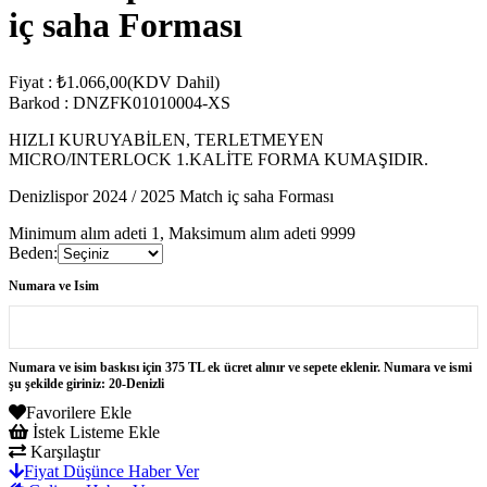
iç saha Forması
Fiyat
:
₺1.066,00
(KDV Dahil)
Barkod
:
DNZFK01010004-XS
HIZLI KURUYABİLEN, TERLETMEYEN
MICRO/INTERLOCK 1.KALİTE FORMA KUMAŞIDIR.
Denizlispor 2024 / 2025 Match iç saha Forması
Minimum alım adeti 1, Maksimum alım adeti 9999
Beden
:
Numara ve Isim
Numara ve isim baskısı için 375 TL ek ücret alınır ve sepete eklenir. Numara ve ismi
şu şekilde giriniz: 20-Denizli
Favorilere Ekle
İstek Listeme Ekle
Karşılaştır
Fiyat Düşünce Haber Ver