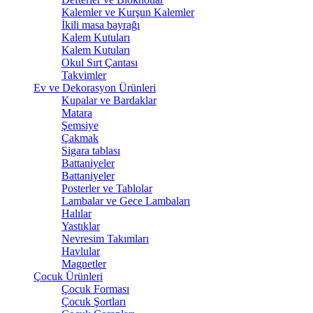
Kalemler ve Kurşun Kalemler
İkili masa bayrağı
Kalem Kutuları
Kalem Kutuları
Okul Sırt Çantası
Takvimler
Ev ve Dekorasyon Ürünleri
Kupalar ve Bardaklar
Matara
Şemsiye
Çakmak
Sigara tablası
Battaniyeler
Battaniyeler
Posterler ve Tablolar
Lambalar ve Gece Lambaları
Halılar
Yastıklar
Nevresim Takımları
Havlular
Magnetler
Çocuk Ürünleri
Çocuk Forması
Çocuk Şortları