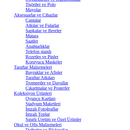
Tişörtler ve Polo
Mayolar
Aksesuarlar ve Cihazlar
Çantalar
Atkılar ve Fularlar
Şapkalar ve Bereler
Matara
Saatler
Anahtarlıklar
Telefon standı
Rozetler ve Pinler
Koruyucu Maskeler
Taraftar Malzemeleri
Bayraklar ve Afişler
Taraftar Atkıları
Trompetler ve Davullar
Çıkartmalar ve Posterler
Koleksiyon Ürünleri
Oyuncu Kartları
Stadyum Maketleri
İmzalı Fotoğraflar
İmzalı Toplar
Sınırlı Üretim ve Özel Ürünler
Okul ve Ofis Malzemeleri
Defterler ve Bloknotlar